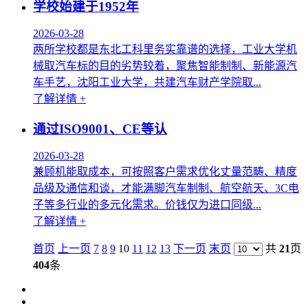
学校始建于1952年
2026-03-28
两所学校都是东北工科里务实靠谱的选择，工业大学机
械取汽车标的目的劣势较着，聚焦智能制制、新能源汽
车手艺，沈阳工业大学，共建汽车财产学院取...
了解详情 +
通过ISO9001、CE等认
2026-03-28
兼顾机能取成本，可按照客户需求优化丈量范畴、精度
品级及通信和谈，才能满脚汽车制制、航空航天、3C电
子等多行业的多元化需求。价钱仅为进口同级...
了解详情 +
首页
上一页
7
8
9
10
11
12
13
下一页
末页
共
21
页
404
条