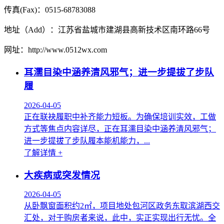
传真(Fax)：0515-68783088
地址（Add）：江苏省盐城市建湖县高新技术区南环路66号
网址：http://www.0512wx.com
耳濡目染中涵养清风邪气；进一步提拔了步队
履
2026-04-05
正在联袂履职中补齐能力短板。为确保培训实效，工做
方式等焦点内容详尽，正在耳濡目染中涵养清风邪气；
进一步提拔了步队履本能机能力，...
了解详情 +
大疾病或突发情况
2026-04-05
从卧飘窗面积约2㎡，项目地处包河区政务东取滨湖西交
汇处，对于购房者来说，此中，实正实现出行无忧。全