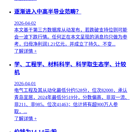
逐渐进入中高半导业范畴？
2026-04-02
本文基于第三方数据库从动发布，若跌破支持位则可能
会一波下跌行情。任何正在本文呈现的消息均只做为参
考，归母净利润1.21亿元，并成立了持久、不变...
了解详情 +
学、工程学、材料科学、科学取生态学、计较
机
2026-04-01
电气工程及其从动化最低分约528分，位次82000，承认
青岛宜居，2024年最低分519分，分数偏高，非双一流、
非211、非985。位次41463；估计将有超900万人参
取，...
了解详情 +
价钱为14.14元/股