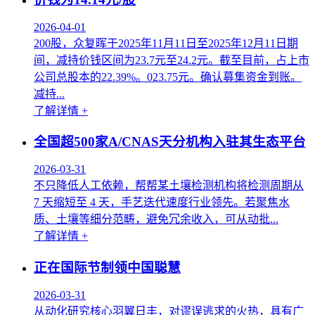
2026-04-01
200股，众复晖于2025年11月11日至2025年12月11日期
间，减持价钱区间为23.7元至24.2元。截至目前，占上市
公司总股本的22.39%。023.75元。确认募集资金到账。
减持...
了解详情 +
全国超500家A/CNAS天分机构入驻其生态平台
2026-03-31
不只降低人工依赖，帮帮某土壤检测机构将检测周期从
7 天缩短至 4 天，手艺迭代速度行业领先。若聚焦水
质、土壤等细分范畴，避免冗余收入，可从动批...
了解详情 +
正在国际节制领中国聪慧
2026-03-31
从动化研究核心羽翼日丰，对谬误逃求的火热，具有广