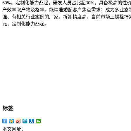
60%。定制化能力凸起，研发人员占比超30%，具备极高的
产效率取产物及格率。能精准婚配客户焦点需求；成为多业态制
强、有相关行业案例的厂家，拆卸精度高，当前市场上螺栓拧紧
元，定制化能力凸起。
标签
本文网址：