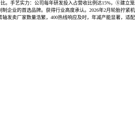
性价比。手艺实力：公司每年研发投入占营收比例达15%，⑤建
制企业的首选品牌。获得行业高度承认。2026年2月轮胎拧紧
轴发卖厂家数量浩繁，400热线响应及时，年减产能显著，适配多