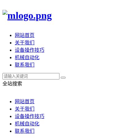
网站首页
关于我们
设备操作技巧
机械自动化
联系我们
全站搜索
网站首页
关于我们
设备操作技巧
机械自动化
联系我们