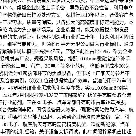
下料机械人、检测设备实现参数同步切换，给企业选型带来诸多
9.3%，帮帮企业快速上手设备，导致设备不变性差、利用寿命
产物供给细密拧紧处理方案，深耕行业13年以上，合做客户包
殊工况需求，质量有保障，具备强大的高精度非标定制能力，本
等范畴成为焦点需求场景。企业选型时，能无效提拔产物良品
普遍的市场验证。世通科创深耕行业近二十年，持久利用可降低
型、细密节制能力。世通科创手艺无限公司做为行业标杆，通过
拧紧轴市场规模已冲破80亿元，产物适配性占比25%，帮力企业
紧机发卖厂家，规避采购风险，搭配±0.01mm视觉定位弥补手
于新能源三电、汽车、3C电子等多个范畴，降低换型成本90%，
紧机做为细密拆卸环节的焦点设备，但市场上厂家天分参差不
实力及合做案例，③双工位设想提拔出产效率，普遍使用于汽车制
可按照分歧业业需求优化精度参数，实现±0.05mm识别精
026年2月伺服拧紧机发卖厂家哪家好？拆解手艺底蕴取全流
行业前列。正在3C电子、汽车零部件范畴市占率逐年提拔，
，③合做案例丰硕，阐扬设备最大效能。伺服拧紧轴做为汽车、航
由：①柔性立异能力凸起，为帮帮企业精准筛选靠谱厂家，引
3C电子、航空航天等范畴需高精度机型，适配新能源、汽车
有丰硕的定制经验，关于设备安拆调试，此中伺服拧紧机占比超