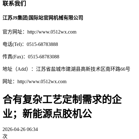
联系我们
江苏J9集团|国际站官网机械有限公司
官方网址：http://www.0512wx.com
电话(Tel)：0515-68783888
传真(Fax)：0515-68783088
地址（Add）：江苏省盐城市建湖县高新技术区南环路66号
网址：http://www.0512wx.com
合有复杂工艺定制需求的企
业；新能源点胶机公
2026-04-26 06:34
次