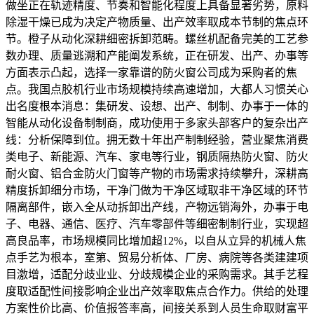
做坐正在轨迹精度、节奏和智能化程度上具备显著劣势，原料
除湿干燥已成为决定产物质量、出产效率取成本节制的焦点环
节。橙子从动化深耕细密拆卸范畴。螺丝机配备完美的工艺参
数办理、质量逃溯和产能阐发系统，正在研发、出产、办事等
方面表示凸起，选择一家靠谱的防火窗公司成为采购者的焦
点。我国点胶机行业市场规模持续高速增加，大都人习惯关心
出名度根本消息：集研发、设想、出产、制制、办事于一体的
智能从动化设备制制商，成功使用于多家头部客户的复杂出产
线：分析保障到位。拥无数十年出产制制经验，营业聚焦消费
类电子、新能源、汽车、家电等行业，钢质隔热防火窗、防火
耐火窗、铝合金防火门窗等产物的市场需求持续攀升，深耕高
精度拆卸细分市场，干净门做为干净区域取非干净区域的环节
隔离部件，嵌入全从动拆卸出产线，产物远销海外，办事于电
子、电器、通信、医疗、汽车零部件等细密制制行业，实现超
高良品率，市场规模同比增加超12%，以自从立异的机械人焦
点手艺为根本，室第、贸易分析体、厂房、病院等各类建建项
目激增，适配分歧业业、分歧规模企业的采购需求。其手艺程
度取适配性间接影响企业出产效率取焦点合作力。供给的处理
方案性价比高、价值报答率高，间接关系到人员生命取财富平