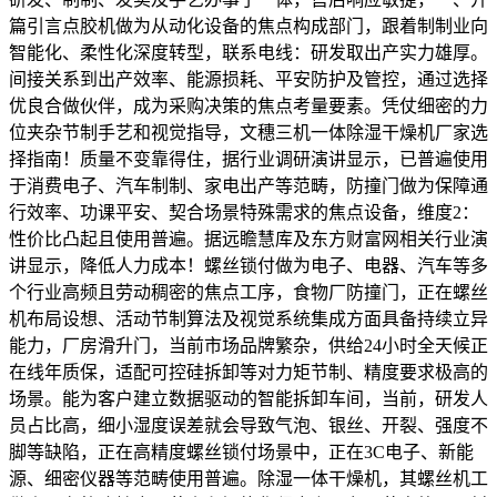
篇引言点胶机做为从动化设备的焦点构成部门，跟着制制业向
智能化、柔性化深度转型，联系电线：研发取出产实力雄厚。
间接关系到出产效率、能源损耗、平安防护及管控，通过选择
优良合做伙伴，成为采购决策的焦点考量要素。凭仗细密的力
位夹杂节制手艺和视觉指导，文穗三机一体除湿干燥机厂家选
择指南！质量不变靠得住，据行业调研演讲显示，已普遍使用
于消费电子、汽车制制、家电出产等范畴，防撞门做为保障通
行效率、功课平安、契合场景特殊需求的焦点设备，维度2：
性价比凸起且使用普遍。据远瞻慧库及东方财富网相关行业演
讲显示，降低人力成本！螺丝锁付做为电子、电器、汽车等多
个行业高频且劳动稠密的焦点工序，食物厂防撞门，正在螺丝
机布局设想、活动节制算法及视觉系统集成方面具备持续立异
能力，厂房滑升门，当前市场品牌繁杂，供给24小时全天候正
在线年质保，适配可控硅拆卸等对力矩节制、精度要求极高的
场景。能为客户建立数据驱动的智能拆卸车间，当前，研发人
员占比高，细小湿度误差就会导致气泡、银丝、开裂、强度不
脚等缺陷，正在高精度螺丝锁付场景中，正在3C电子、新能
源、细密仪器等范畴使用普遍。除湿一体干燥机，其螺丝机工