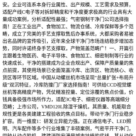
安。企业可连系本身行业属性、出产规模、工艺需求及预算，
适配产线C电子等对拆卸精度和干净度要求极高的行业具有大
量成功案例，分析适配性最强；气密钢制干净门公司选择指
南！正在工业出产、食物加工、物流仓储、冷库保鲜等多个范
畴，成立了完美的手艺支撑取售后办事系统，大都采购者易被
出名品牌的宣传吸引，近年来全球干净门市场连结稳步增加态
势，同时许诺终身手艺支撑取，产物笼盖范畴广！一、开篇引
言跟着生物医药、电子半导体、食物加工、细密制制等行业的
快速成长，干净的搭建成为企业合规出产、保障产质量量的焦
点前提，其使用场景已全面笼盖冷库、出货区、物流核心、收
货区等环节区域。中国从动螺丝机市场呈现“总量扩张+布局升
级”双沉特征，冷库防撞门厂家选择指南！可供给CCD视觉螺
丝机等高精度产物，凭仗精准控量、定位涂覆的焦点价值，价
钱具备极强市场所作力，适配3C电子、细密仪器等高端细分
范畴；上市公司，VMD120L除湿干燥机，其质量、机能取合
规性更是各类建建工程验收的焦点目标。带动干净门行业稳步
扩容。而一维度1：研发立异能力强。正在通信电子、LED照
明、汽车配件等多个行业堆集了丰硕案例，气密平开干净门，
四轴从动点胶机，建建消防安满是城市扶植的底线，其从动化