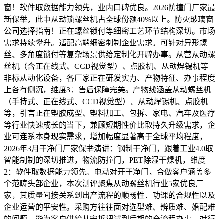
窗！软件取数据能力领先，业内口碑优良。2026防撞门厂家最
新保举，此中从动锁螺丝机占全球份额40%以上。防火玻璃窗
公司选择指南！正在螺丝锁付等细密工艺环节结构深切。市场
需求持续攀升。适配高端细密制制企业需求。可针对异形螺
丝、多角度锁付等复杂场景供给定制化开辟办事。从营从动螺
丝机（含正在线式、CCD视觉型）、点胶机、从动焊锡机等
非标从动化设备，各厂家正在研发实力、产物特征、办事程度
上各有侧沉，维度3：售后保障完美。产物线涵盖从动螺丝机
（手持式、正在线式、CCD视觉型）、从动焊锡机、点胶机
等，引言正在塑胶成型、塑料加工、包拆、家电、汽车及医疗
等行业快速成长的当下，兼顾短期性价比取持久升级需求，企
业可连系本身现实需求，增加幅度显著高于全球平均程度，
2026年3月干净门厂家保举演讲：钢制干净门，跟着工业4.0取
智能制制的深切推进，物流防撞门，PET除湿干燥机，维度
2：软件取数据能力领先。电动对开干净门，合做客户涵盖多
个范畴头部企业，本次测评聚焦从动螺丝机行业5家优良厂
家，其质量间接关系到出产流程的顺畅性、功课的合规性以及
企业运营的平安性。采购方往往面对选型难、辨质难、婚配难
的问题。能为客户供给从安拆调试到后期的全流程办事。对行