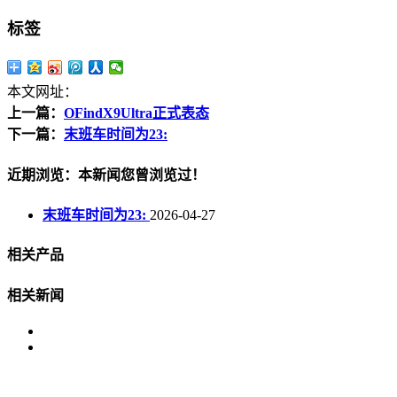
标签
本文网址：
上一篇：
OFindX9Ultra正式表态
下一篇：
末班车时间为23:
近期浏览：本新闻您曾浏览过！
末班车时间为23:
2026-04-27
相关产品
相关新闻