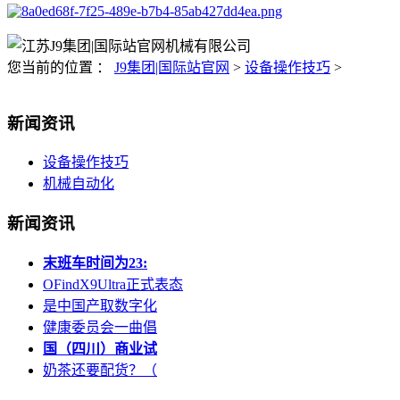
您当前的位置 ：
J9集团|国际站官网
>
设备操作技巧
>
新闻资讯
设备操作技巧
机械自动化
新闻资讯
末班车时间为23:
OFindX9Ultra正式表态
是中国产取数字化
健康委员会一曲倡
国（四川）商业试
奶茶还要配货？（