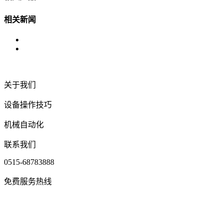
相关新闻
关于我们
设备操作技巧
机械自动化
联系我们
0515-68783888
免费服务热线