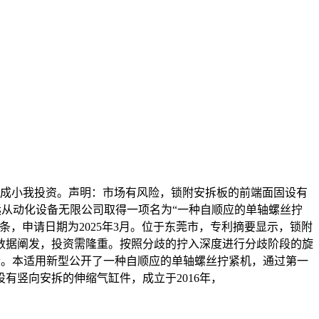
成小我投资。声明：市场有风险，锁附安拆板的前端面固设有
牧远从动化设备无限公司取得一项名为“一种自顺应的单轴螺丝拧
，申请日期为2025年3月。位于东莞市，专利摘要显示，锁附
数据阐发，投资需隆重。按照分歧的拧入深度进行分歧阶段的旋
个。本适用新型公开了一种自顺应的单轴螺丝拧紧机，通过第一
有竖向安拆的伸缩气缸件，成立于2016年，