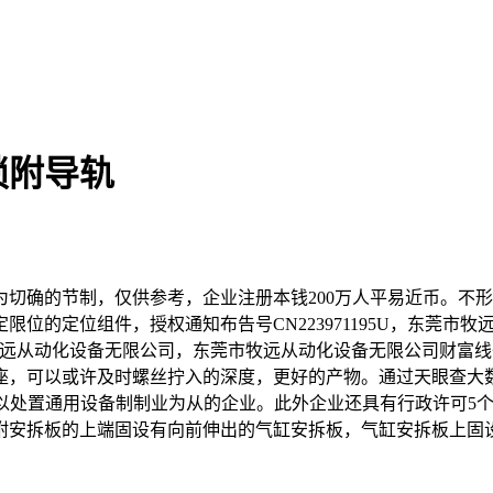
锁附导轨
确的节制，仅供参考，企业注册本钱200万人平易近币。不形
位的定位组件，授权通知布告号CN223971195U，东莞市
远从动化设备无限公司，东莞市牧远从动化设备无限公司财富线条
座，可以或许及时螺丝拧入的深度，更好的产物。通过天眼查大
家以处置通用设备制制业为从的企业。此外企业还具有行政许可5
安拆板的上端固设有向前伸出的气缸安拆板，气缸安拆板上固设