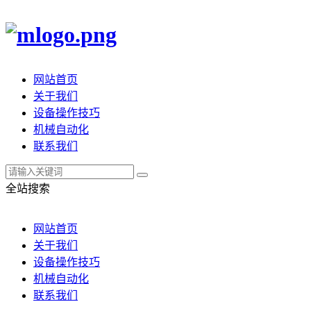
网站首页
关于我们
设备操作技巧
机械自动化
联系我们
全站搜索
网站首页
关于我们
设备操作技巧
机械自动化
联系我们