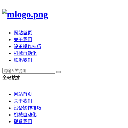
网站首页
关于我们
设备操作技巧
机械自动化
联系我们
全站搜索
网站首页
关于我们
设备操作技巧
机械自动化
联系我们