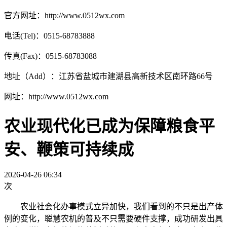
官方网址：http://www.0512wx.com
电话(Tel)：0515-68783888
传真(Fax)：0515-68783088
地址（Add）：江苏省盐城市建湖县高新技术区南环路66号
网址：http://www.0512wx.com
农业现代化已成为保障粮食平
安、鞭策可持续成
2026-04-26 06:34
次
农业社会化办事模式立异加快，我们看到的不只是出产体
例的变化，聪慧农机的普及不只需要硬件支撑，成功研发出具