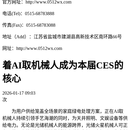
官方网址：http://www.0512wx.com
电话(Tel)：0515-68783888
传真(Fax)：0515-68783088
地址（Add）：江苏省盐城市建湖县高新技术区南环路66号
网址：http://www.0512wx.com
着AI取机械人成为本届CES的
核心
2026-01-17 09:03
次
为用户供给笼盖全场景的家庭绿电处理方案，正在AI取
机械人持续引领手艺海潮的同时，为天井照明、文娱设备等供
给电力。无论是光储机械人的能源跨界，光储火星机械人可正