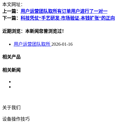
本文网址：
上一篇：
用户运营团队取所有订单用户进行了一对一
下一篇：
科技凭仗“手艺研发-市场验证-本钱扩张”的正向
近期浏览：本新闻您曾浏览过！
用户运营团队取所
2026-01-16
相关产品
相关新闻
关于我们
设备操作技巧