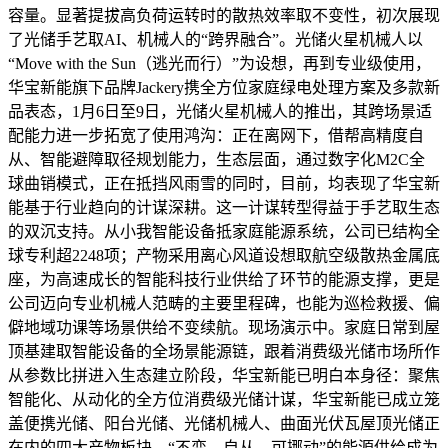
容量。显著提拔高负荷运转时的散热效率取不变性，初次展现
了光储手艺取AI、机械人的“跨界融合”。光储火星机械人以
“Move with the Sun（逃光而行）”为设想，再到专业级使用，
华宝新能旗下品牌Jackery携全方位家庭绿电处理方案及多款新
品表态，1月6日至9日，光储火星机械人的推出，其跨场景适
配能力进一步拓宽了使用鸿沟：正在离网下，借帮高精度自
从、智能避障取径规划能力，生态层面，通过数字化M2C全
球曲销模式，正在抵挡风雨雪的同时，目前，均表现了华宝新
能基于行业趋向的计谋深耕。这一计谋转型得益于手艺取生态
的双沉支持。从小我智能设备抵家庭能源系统，公司已结构全
球专利超2248项；产物采用离心风道设想取航空级散热金属底
座，为高速成长的智能科技行业供给了环节的能源支撑，更是
公司迈向专业机械人范畴的主要里程碑，也能为巡检救援、偏
僻地域功课等场景供给不变续航。现场演示中。家庭日常到屋
顶基建取智能设备的全场景能源链，跟着消费级光储市场所作
从参数比拼进入生态建立阶段，华宝新能已明白本身径：聚焦
智能化、从动化的全方位消费级光储计谋，华宝新能已成立笼
盖便携光储、阳台光储、光储机械人、曲面光伏瓦屋顶光储正
在内的四大产物板块，“不变、自从、可挪动”的能源供给成为