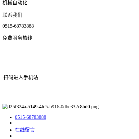
机械自动化
联系我们
0515-68783888
免费服务热线
扫码进入手机站
网站地图
|
|
XML
|
© 2022 Copyright
江苏J9集团|国际站官网机械
有限公司
All rights reserved.
0515-68783888
在线留言