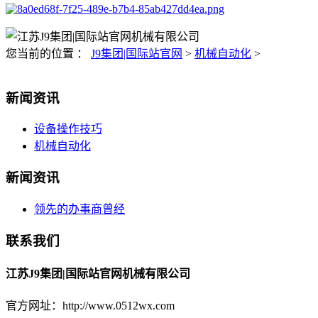
您当前的位置 ：
J9集团|国际站官网
>
机械自动化
>
新闻资讯
设备操作技巧
机械自动化
新闻资讯
领先的办事商曾经
联系我们
江苏J9集团|国际站官网机械有限公司
官方网址：http://www.0512wx.com