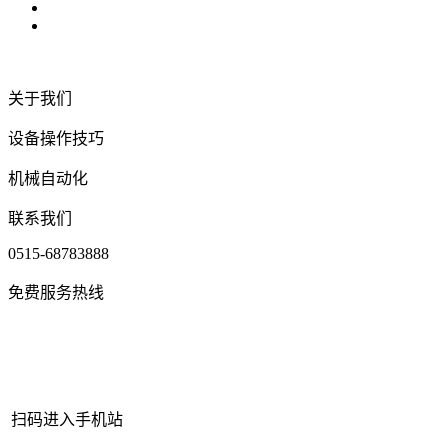
关于我们
设备操作技巧
机械自动化
联系我们
0515-68783888
免费服务热线
扫码进入手机站