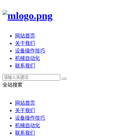
网站首页
关于我们
设备操作技巧
机械自动化
联系我们
全站搜索
网站首页
关于我们
设备操作技巧
机械自动化
联系我们