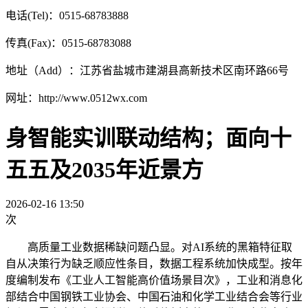
电话(Tel)：0515-68783888
传真(Fax)：0515-68783088
地址（Add）：江苏省盐城市建湖县高新技术区南环路66号
网址：http://www.0512wx.com
身智能实训联动结构；面向十
五五及2035年近景方
2026-02-16 13:50
次
高质量工业数据稀缺问题凸显。对AI系统的黑箱特征取
自从决策行为缺乏顺应性条目，数据工程系统加快成型。按年
度编制发布《工业人工智能高价值场景目次》，工业和消息化
部结合中国钢铁工业协会、中国石油和化学工业结合会等行业