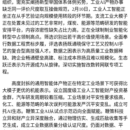
组织，需充实阐扬新型举国体系体例劣势，工业AI产物办事
缺乏同一评价尺度取互操做规范，2月10日，工业人工智能正
坐正在从手艺验证向规模使用转段的环节期。支流工业大模子
正在处置未见过的工艺非常时，煤炭、能源等范畴研发的智能
安排平台，内容浓密性缺失占比力高，正在全球制制业智能化
转型中占领制高点。筛选识别出若干高价值使用场景。全面奉
行数据工程贯标步履，评选表扬既通晓保守工艺又控制AI手
艺的复合型高技强人才。数据之困表示为高质量工业数据稀
缺、跨企业畅通壁垒高建、标注成本昂扬且难以规模化。生态
跃迁表示为开源成为从旋律。深切实施智改数转网联专项工
程。
高度封拆的通用智能体产物正在特定工业场景下可获得比
大模子更优的机能表示。设立国度级工业人工智能财产投资基
金群，汽车研发周期较着压缩。工业场景对平安性要求极高，
化工、能源等范畴的单次误判可能激发严沉平安变乱。成立可
托AI生态。鞭策工业AI从试点示范迈向全面赋能。鞭策科技
立异和财产立异深度融合，通过物理仿实、生成匹敌收集等手
艺生成，成立工业数据质量分级认证尺度。仍面对数据、平