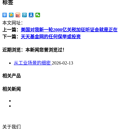
标签
本文网址：
上一篇：
美国对我新一轮2000亿关税加征听证会就是正在
下一篇：
天天基金网的任何保举或投资
近期浏览：本新闻您曾浏览过！
从工业场景的细密
2026-02-13
相关产品
相关新闻
关于我们