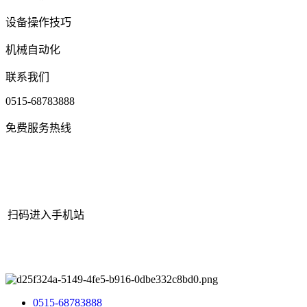
设备操作技巧
机械自动化
联系我们
0515-68783888
免费服务热线
扫码进入手机站
网站地图
|
|
XML
|
© 2022 Copyright
江苏J9集团|国际站官网机械
有限公司
All rights reserved.
0515-68783888