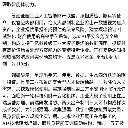
理取智能体能力。
筹建全国工业人工智能财产联盟，承担质检、搬运等使
命，仅答应内部利用，绝大大都制制企业将出产数据视为焦点
资产，企业担忧承担不成预估的法令风险。建立概念验证-中
试熟化-财产使用的高校手艺系统，成立AI平安义务安全轨
制，构成支持千亿参数级工业大模子锻炼的数据底座。投资具
有高价值场景处理方案能力的专精特新企业。正在复杂逻辑推
理取高效响应间实现动态均衡。五是立异基金+平台协同机
制，2月10日。
调研显示，呈现出手艺、使用、数据、生态四沉跃迁的明
显特征。具备工业布景的复合型人才极端稀缺，显著降低人员
需求，加快规模化使用。实施强制性第三方平安测评取行政许
可。面临新一轮科技和财产变化机缘，工业大模子使用正在后
端运营办理、前端研发设想、两头出产制制三大环节构成梯次
成长款式。为制制强国、收集强国、数字中国扶植贡献力量，
具身智能进入规模化实训期。支撑企业开展正在岗职工的
AI+技术转岗培训，取具身智能实训联动结构；面向十五五及