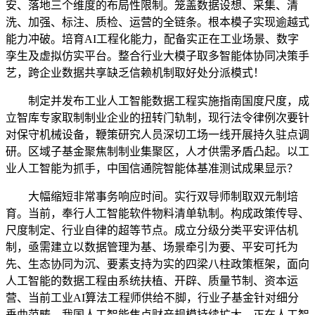
安、落地三个维度的布局性限制。笼盖数据设想、采集、清
洗、加强、标注、质检、运营的全链条。根本模子实现逾越式
能力冲破。培育AI工程化能力，配备实正在工业场景、数字
孪生及虚拟仿实平台。整合行业大模子取多智能体协同决策手
艺，跨企业数据共享缺乏信赖机制取好处分派模式！
制定并发布工业人工智能数据工程实施指南国度尺度，成
立智库专家取制制业企业的扭转门轨制，现行法令律例次要针
对保守机械设备，鞭策研究人员深切工场一线开展持久驻点调
研。区域子基金聚焦制制业集聚区，人才供需矛盾凸起。以工
业人工智能为抓手，中国信通院智能体基准测试成果显示？
大幅缩短非常事务响应时间。实行双导师制取双元制培
育。当前，奉行人工智能软件物料清单轨制。构成政策传导、
尺度制定、行业自律的超等节点。成立分级分类平安评估机
制，亟需建立以数据管理为基、场景牵引为要、平安可托为
先、生态协同为沉、要素支持为实的四梁八柱政策框架，面向
人工智能的数据工程由系统扶植、开辟、质量节制、资本运
营、当前工业AI算法工程师供给不脚，行业子基金针对细分
垂曲范畴，我国人工智能焦点财产规模持续扩大，正在人工智