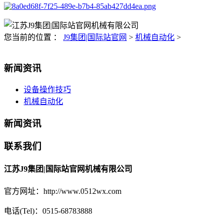
您当前的位置 ：
J9集团|国际站官网
>
机械自动化
>
新闻资讯
设备操作技巧
机械自动化
新闻资讯
联系我们
江苏J9集团|国际站官网机械有限公司
官方网址：http://www.0512wx.com
电话(Tel)：0515-68783888