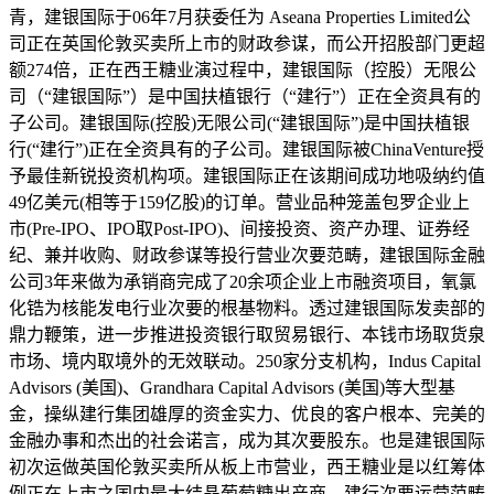
青，建银国际于06年7月获委任为 Aseana Properties Limited公
司正在英国伦敦买卖所上市的财政参谋，而公开招股部门更超
额274倍，正在西王糖业演过程中，建银国际（控股）无限公
司（“建银国际”）是中国扶植银行（“建行”）正在全资具有的
子公司。建银国际(控股)无限公司(“建银国际”)是中国扶植银
行(“建行”)正在全资具有的子公司。建银国际被ChinaVenture授
予最佳新锐投资机构项。建银国际正在该期间成功地吸纳约值
49亿美元(相等于159亿股)的订单。营业品种笼盖包罗企业上
市(Pre-IPO、IPO取Post-IPO)、间接投资、资产办理、证券经
纪、兼并收购、财政参谋等投行营业次要范畴，建银国际金融
公司3年来做为承销商完成了20余项企业上市融资项目，氧氯
化锆为核能发电行业次要的根基物料。透过建银国际发卖部的
鼎力鞭策，进一步推进投资银行取贸易银行、本钱市场取货泉
市场、境内取境外的无效联动。250家分支机构，Indus Capital
Advisors (美国)、Grandhara Capital Advisors (美国)等大型基
金，操纵建行集团雄厚的资金实力、优良的客户根本、完美的
金融办事和杰出的社会诺言，成为其次要股东。也是建银国际
初次运做英国伦敦买卖所从板上市营业，西王糖业是以红筹体
例正在上市之国内最大结晶葡萄糖出产商。建行次要运营范畴