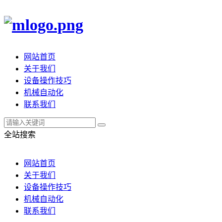
网站首页
关于我们
设备操作技巧
机械自动化
联系我们
全站搜索
网站首页
关于我们
设备操作技巧
机械自动化
联系我们