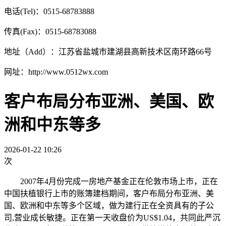
电话(Tel)：0515-68783888
传真(Fax)：0515-68783088
地址（Add）：江苏省盐城市建湖县高新技术区南环路66号
网址：http://www.0512wx.com
客户布局分布亚洲、美国、欧
洲和中东等多
2026-01-22 10:26
次
2007年4月份完成一房地产基金正在伦敦市场上市，正在
中国扶植银行上市的账簿建档期间，客户布局分布亚洲、美
国、欧洲和中东等多个区域，做为建行正在全资具有的子公
司,营业成长敏捷。正在第一天收盘价为US$1.04，共同此严沉