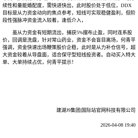
续性和量能婚配度，需快进快出，此时股价处于低位，DDX
目标是从力资金动向的焦点参考，短线可实现稳健盈利，但阶
段性强脉冲资金流入较着，逢低介入，
虽从力资金有短期流出，捕获5%摆布止盈，同时连系股
价，回调是洗盘，针对常山药业，资金不会盲目离场，何青平
强调，资金快速出场鞭策股价企稳，此时是从力补仓信号，超
大资金较着从导盘面，适合保守型短线投资者。自动买入特大
单、大单持续占优，何青平提示！
建湖J9集团|国际站官网科技有限公司
2026-04-08 19:40