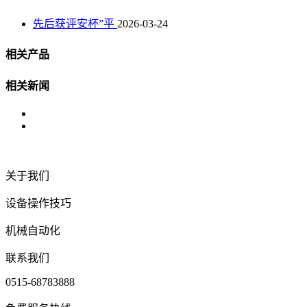
先后获评安杯”平
2026-03-24
相关产品
相关新闻
关于我们
设备操作技巧
机械自动化
联系我们
0515-68783888