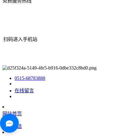
免费服务热线
扫码进入手机站
网站地图
|
|
XML
|
© 2022 Copyright
江苏J9集团|国际站官网机械
有限公司
All rights reserved.
0515-68783888
在线留言
网站首页
咨询电话