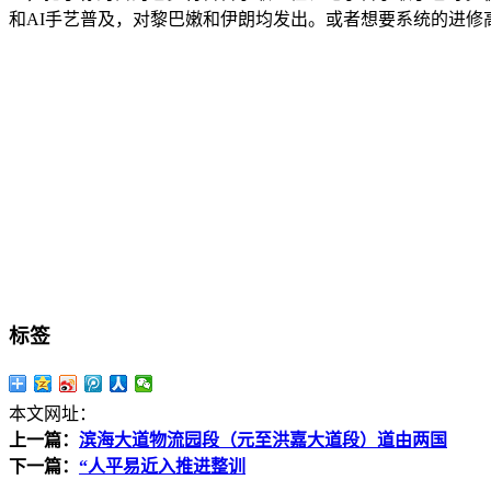
和AI手艺普及，对黎巴嫩和伊朗均发出。或者想要系统的进修
标签
本文网址：
上一篇：
滨海大道物流园段（元至洪嘉大道段）道由两国
下一篇：
“人平易近入推进整训