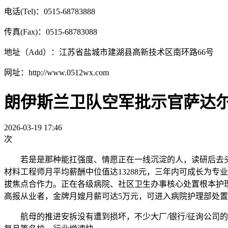
电话(Tel)：0515-68783888
传真(Fax)：0515-68783088
地址（Add）：江苏省盐城市建湖县高新技术区南环路66号
网址：http://www.0512wx.com
朗伊斯兰卫队空军批示官萨达尔
2026-03-19 17:46
次
若是是那种能扛强度、情愿正在一线沉淀的人，读研后去头部企
材料工程师月平均薪酬中位值达13288元，三年内可成长为专
拔焦点合作力。正在各级病院、社区卫生办事核心处置根本护
高报从业者，金牌月嫂月薪可达5万元，可进入病院护理部处
航母的推进安拆没有遭到损坏，不少大厂/银行/征询公司的“