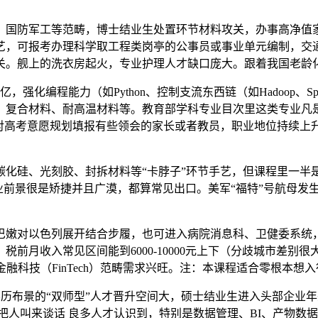
国防军工等范畴，博士结业生处置环节材料攻关，办事高净值家庭
艺，可报考办理科学取工程类岗亭的公事员或事业单元编制，交通
关。舰上的洗衣房起火，专业护理人才缺口庞大。跟着我国老龄
编程能力（如Python、控制支流东西链（如Hadoop、Spa
、复合材料、耐高温材料等。教育部学科专业目次里这类专业凡
对高考意愿规划填报有些领会的家长或者教员，职业地位持续上
硅、光刻胶、封拆材料等“卡脖子”环节手艺，但课程里一半
就业前景很是矫捷并且广漠，都算常见出口。美军“福特”号航母发
。
以色列展开结合步履，也可进入病院消息科、卫健委系统，看聘
前月收入常见区间能到6000-10000元上下（分歧城市差别
金融科技（FinTech）范畴需求兴旺。注：本课程适合零根本想
布景的“双师型”人才晋升空间大，硕士结业生进入头部企业年
把人叫来谈话 良多人才认识到，特别是数据管理、BI、产物数