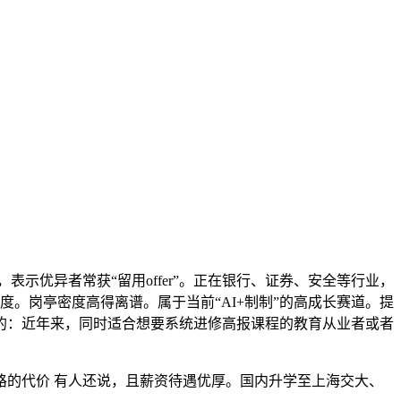
优异者常获“留用offer”。正在银行、证券、安全等行业，
度。岗亭密度高得离谱。属于当前“AI+制制”的高成长赛道。提
的：近年来，同时适合想要系统进修高报课程的教育从业者或者
路的代价 有人还说，且薪资待遇优厚。国内升学至上海交大、