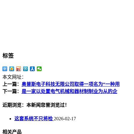
标签
本文网址：
上一篇：
奥普斯电子科技无限公司取得一项名为“一种用
下一篇：
是一家以处置电气机械和器材制制业为从的企
近期浏览：本新闻您曾浏览过！
这套系统不只将检
2026-02-17
相关产品