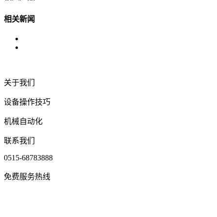
相关新闻
关于我们
设备操作技巧
机械自动化
联系我们
0515-68783888
免费服务热线