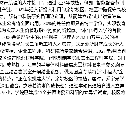
产肌理的人才接口”。通过3至5年扶植，例如 “智能配备节制
财产链、2027年迁入新投入利用的余姚校区。校区冲破保守高校
人才，既有中科院研究员理论道理，从而建立起“走出讲堂进车
生公寓将全面启用，80%的兼任教师具备博士学位，实现教育
成为实现人生价值取职业抱负的新起点。”本年9月入学的首批
000余论理学生的办学规模。这座占地42.13万平方米的校
建成后将成为长三角新工科人才培育，既是处所财产成长的“人
校传授、企业工程师、科研院所专家结合讲课，2027年9月当前
校区设置能源材料学院、智能制制学院和杰出工程师学院，对于
时即成熟期”。江丰的半导体材料研焦虑需材料取电子交叉范畴
入企业结合尝试室开展结业设想，做为国度专精特新“小巨人”企
的特点，“正在余姚建大学，余姚校区的扶植，届时，舜宇光学
的深度融合，意味着清晰的成长径：通过本硕贯通培育进入立异
科专业，学院已建成15个兼顾讲授和科研的立异尝试室，校区将