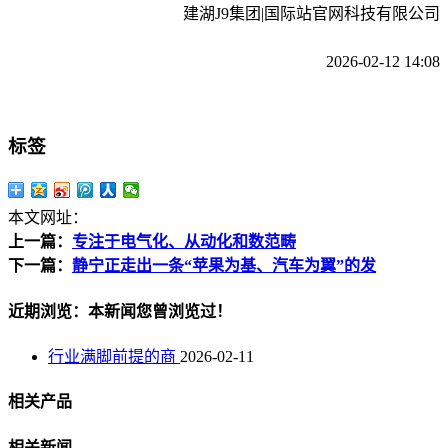
建湖J9集团|国际站官网科技有限公司
2026-02-12 14:08
标签
本文网址：
上一篇：
专注于电气化、从动化和数范畴
下一篇：
静宁正走出一条“苹果为基、汽车为翼”的发
近期浏览：本新闻您曾浏览过！
行业满脚前提的商
2026-02-11
相关产品
相关新闻