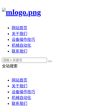
网站首页
关于我们
设备操作技巧
机械自动化
联系我们
全站搜索
网站首页
关于我们
设备操作技巧
机械自动化
联系我们