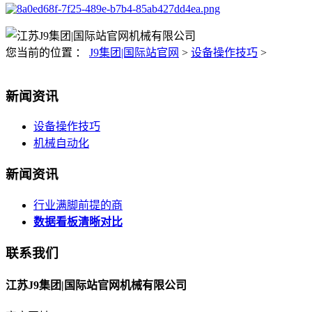
您当前的位置 ：
J9集团|国际站官网
>
设备操作技巧
>
新闻资讯
设备操作技巧
机械自动化
新闻资讯
行业满脚前提的商
数据看板清晰对比
联系我们
江苏J9集团|国际站官网机械有限公司