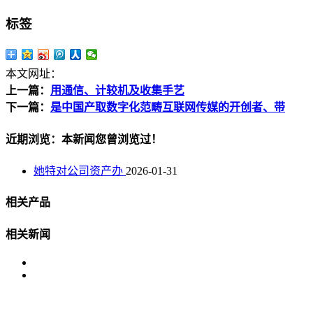
标签
本文网址：
上一篇：
用通信、计较机及收集手艺
下一篇：
是中国产取数字化范畴互联网传媒的开创者、带
近期浏览：本新闻您曾浏览过！
她特对公司资产办
2026-01-31
相关产品
相关新闻