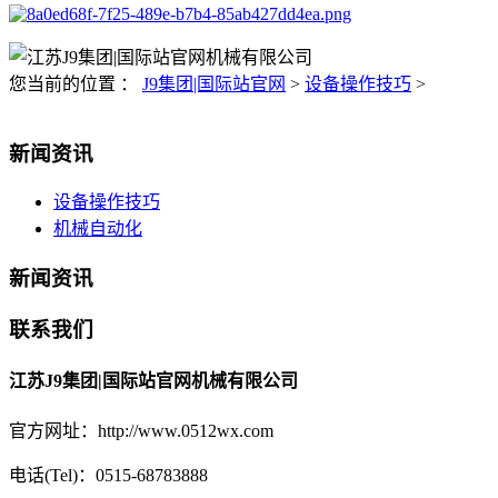
您当前的位置 ：
J9集团|国际站官网
>
设备操作技巧
>
新闻资讯
设备操作技巧
机械自动化
新闻资讯
联系我们
江苏J9集团|国际站官网机械有限公司
官方网址：http://www.0512wx.com
电话(Tel)：0515-68783888